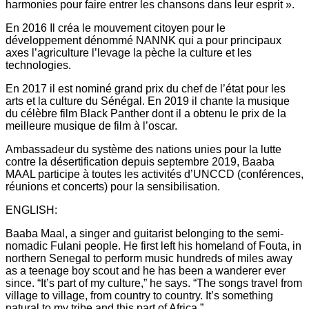
harmonies pour faire entrer les chansons dans leur esprit ».
En 2016 Il créa le mouvement citoyen pour le
développement dénommé NANNK qui a pour principaux
axes l’agriculture l’levage la pèche la culture et les
technologies.
En 2017 il est nominé grand prix du chef de l’état pour les
arts et la culture du Sénégal. En 2019 il chante la musique
du célèbre film Black Panther dont il a obtenu le prix de la
meilleure musique de film à l’oscar.
Ambassadeur du système des nations unies pour la lutte
contre la désertification depuis septembre 2019, Baaba
MAAL participe à toutes les activités d’UNCCD (conférences,
réunions et concerts) pour la sensibilisation.
ENGLISH:
Baaba Maal, a singer and guitarist belonging to the semi-
nomadic Fulani people. He first left his homeland of Fouta, in
northern Senegal to perform music hundreds of miles away
as a teenage boy scout and he has been a wanderer ever
since. “It’s part of my culture,” he says. “The songs travel from
village to village, from country to country. It’s something
natural to my tribe and this part of Africa.”