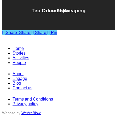
Teo Ormond-Skeaping
Next Project
Share
Share
Share
Share
Pin
Home
Stories
Activities
People
About
Engage
Blog
Contact us
Terms and Conditions
Privacy policy
Website by
WeAreBlow.