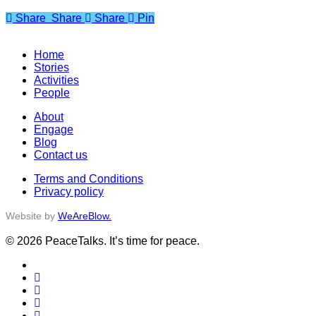
Share
Share
Share
Share
Pin
Home
Stories
Activities
People
About
Engage
Blog
Contact us
Terms and Conditions
Privacy policy
Website by
WeAreBlow.
© 2026 PeaceTalks. It’s time for peace.
x-
twitter
facebook
vimeo
linkedin
instagram