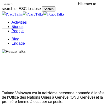
Skip
Hit enter to
to
search or ESC to close
Search
main
Close
content
Search
Menu
Activities
People
Stories
Tatiana Valovaya
People
Blog
Engage
RUSSIE
Tatiana Valovaya est la treizième personne nommée à la tête
de l’Office des Nations Unies à Genève (ONU Genève) et la
première femme à occuper ce poste.