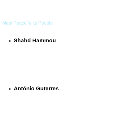
Meet PeaceTalks People
Shahd Hammou
António Guterres